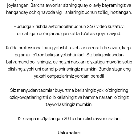
joylashgan. Barcha ayvonlar sizning qulay oilaviy bayramingiz va
har qanday ochiq havoda yig’ilishlaringiz uchun to’liq jihozlangan.
Hududga kirishda avtomobillar uchun 24/7 video kuzatuvi
o’rnatilgan qo’riqlanadigan katta to’xtash joyi mavjud.
Ko‘lda professional baliq yetishtiruvchilar nazoratida sazan, karp,
oq amur, o‘troq baliqlar yetishtiriladi. Siz baliq ovlashdan
bahramand bo’lishingiz, ovingizni narxlar ro’yxatiga muvofiq sotib
olishingiz yoki uni darhol pishirishingiz mumkin. Bunda sizga eng
yaxshi oshpazlarimiz yordam beradi!
Siz menyudan taomlar buyurtma berishingiz yoki o’zingizning
oziq-ovqatlaringizni olib kelishingiz va hamma narsani o’zingiz
tayyorlashingiz mumkin.
12 kishiga mo’ljallangan 20 ta dam olish ayvonchalari.
Uskunalar: