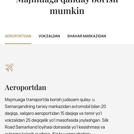
mumkin
AEROPORTDAN
VOKZALDAN
SHAHAR MARKAZIDAN
Aeroportdan
Majmuaga transportda borish judayam qulay: u
Samarqandning tarixiy markazidan avtomobil bilan 20
daqiqa, xalqaro aeroportidan 15 daqiqa va temir yo’l
vokzalidan 25 daqiqalik yo’l masofasida joylashgan. Silk
Road Samarkand loyihasi doirasida yo’l kesishmasi va
aylanma ko’prik qurilgan. Siz bu yerga shahsiy