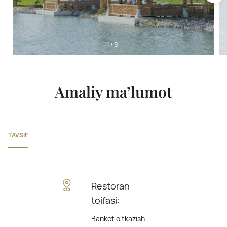
1
/
9
Amaliy ma’lumot
TAVSIF
Restoran
toifasi:
Banket o‘tkazish