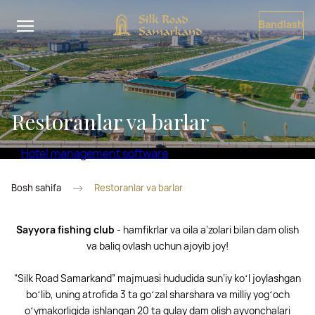
Bandlash
Restoranlar va barlar
Hotel management software
Bosh sahifa
Restoranlar va barlar
Sayyora fishing club
- hamfikrlar va oila a’zolari bilan dam olish
va baliq ovlash uchun ajoyib joy!
“Silk Road Samarkand” majmuasi hududida sunʼiy koʻl joylashgan
boʻlib, uning atrofida 3 ta goʻzal sharshara va milliy yogʻoch
oʻymakorligida ishlangan 20 ta qulay dam olish ayvonchalari