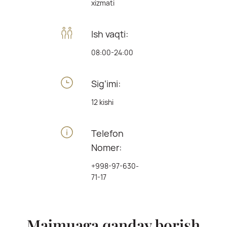
xizmati
Ish vaqti:
08:00-24:00
Sig‘imi:
12 kishi
Telefon
Nomer:
+998-97-630-
71-17
Majmuaga qanday borish