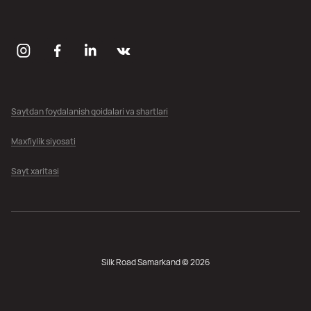
Saytdan foydalanish qoidalari va shartlari
Maxfiylik siyosati
Sayt xaritasi
Silk Road Samarkand © 2026