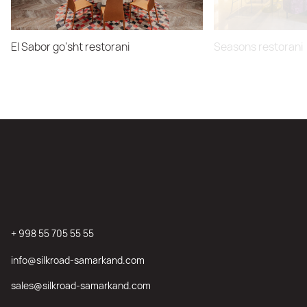
El Sabor go‘sht restorani
Seasons restorani
+ 998 55 705 55 55
info@silkroad-samarkand.com
sales@silkroad-samarkand.com