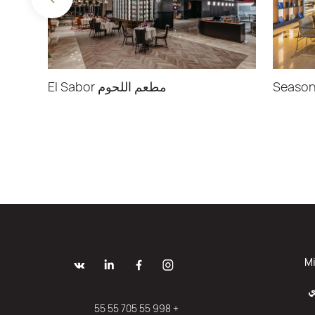
مطعم اللحوم El Sabor
Mi
ي
+ 998 55 705 55 55