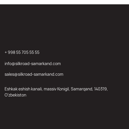
+ 998 55 705 55 55
info@silkroad-samarkand.com
sales@silkroad-samarkand.com
Eshkak eshish kanali, massiv Konigil, Samarqand, 140319,
O’zbekiston