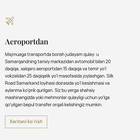
Aeroportdan
Majmuaga transportda borish judayam qulay: u
Samarqandning tarixiy markazidan avtomobil bilan 20
daqiqa, xalqaro aeroportidan 15 daqiqa va temir yo’l
vokzalidan 25 daqiqalik yo’l masofasida joylashgan. Silk
Road Samarkand loyihasi doirasida yo’l kesishmasi va
aylanma ko’prik qurilgan. Siz bu yerga shahsiy
mashinangizda yoki mehmonlar qulayligi uchun yo’lga
qo’yilgan bepul transfer orqali kelishingiz mumkin.
Xaritani ko‘rish