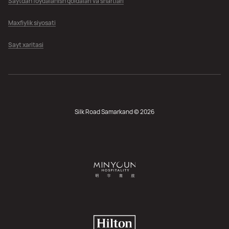
Saytdan foydalanish qoidalari va shartlari
Maxfiylik siyosati
Sayt xaritasi
Silk Road Samarkand © 2026