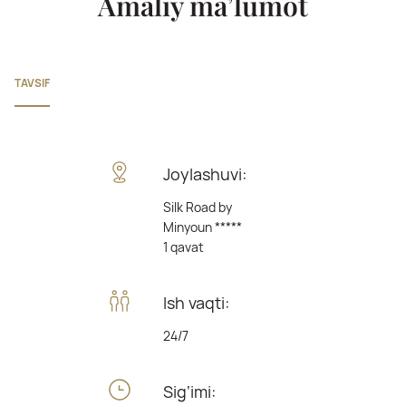
Amaliy ma’lumot
TAVSIF
Joylashuvi:
Silk Road by
Minyoun *****
1 qavat
Ish vaqti:
24/7
Sig‘imi: