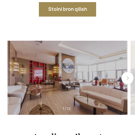
Stolni bron qilish
1
/
12