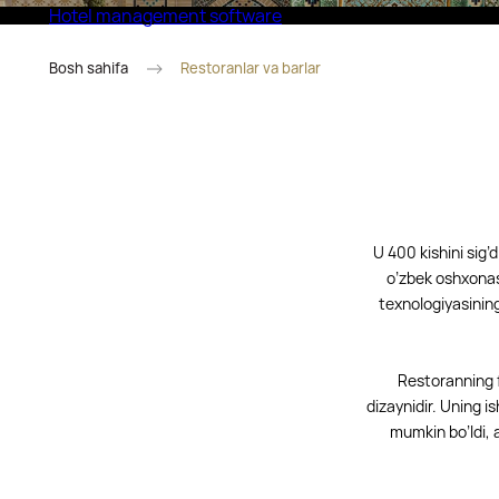
Hotel management software
Eco Village Superior
Bosh sahifa
Restoranlar va barlar
U 400 kishini sig’
o’zbek oshxonasi
texnologiyasining
Restoranning f
dizaynidir. Uning i
mumkin bo’ldi, 