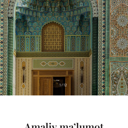
1
/
12
Amaliy ma’lumot