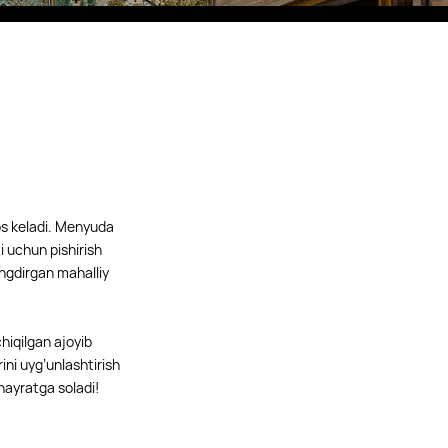
Eco Village Grand
mos keladi. Menyuda
i uchun pishirish
ingdirgan mahalliy
hiqilgan ajoyib
ini uyg’unlashtirish
hayratga soladi!