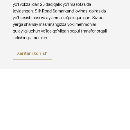
yo’l vokzalidan 25 daqiqalik yo’l masofasida
joylashgan. Silk Road Samarkand loyihasi doirasida
yo’l kesishmasi va aylanma ko’prik qurilgan. Siz bu
yerga shahsiy mashinangizda yoki mehmonlar
qulayligi uchun yo’lga qo’yilgan bepul transfer orqali
kelishingiz mumkin.
Xaritani ko‘rish