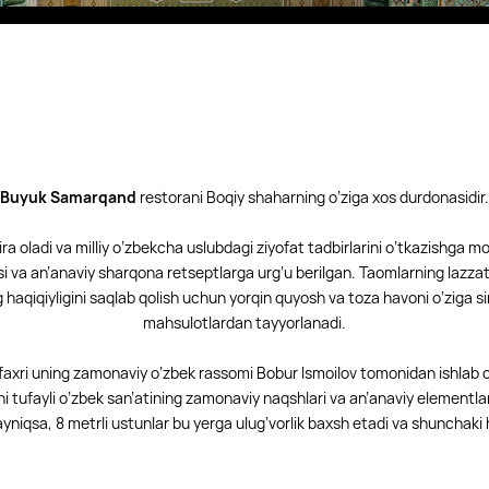
Fitobarlar
Eco Village Premium
Eco Village
Executive
Boqiy Shahar restoranlari
Buyuk Samarqand
restorani Boqiy shaharning o’ziga xos durdonasidir.
dira oladi va milliy o’zbekcha uslubdagi ziyofat tadbirlarini o’tkazishga 
 va an’anaviy sharqona retseptlarga urg’u berilgan. Taomlarning lazzat
 haqiqiyligini saqlab qolish uchun yorqin quyosh va toza havoni o’ziga s
mahsulotlardan tayyorlanadi.
axri uning zamonaviy o’zbek rassomi Bobur Ismoilov tomonidan ishlab c
shi tufayli o’zbek san’atining zamonaviy naqshlari va an’anaviy elementlar
ayniqsa, 8 metrli ustunlar bu yerga ulug’vorlik baxsh etadi va shunchaki 