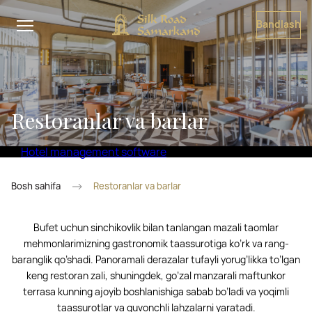
Bandlash
Restoranlar va barlar
Hotel management software
Bosh sahifa
Restoranlar va barlar
Bufet uchun sinchikovlik bilan tanlangan mazali taomlar
mehmonlarimizning gastronomik taassurotiga ko’rk va rang-
baranglik qo’shadi. Panoramali derazalar tufayli yorug’likka to’lgan
keng restoran zali, shuningdek, go’zal manzarali maftunkor
terrasa kunning ajoyib boshlanishiga sabab bo’ladi va yoqimli
taassurotlar va quvonchli lahzalarni yaratadi.