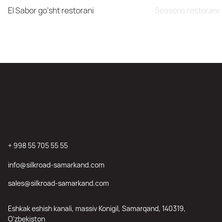
El Sabor go‘sht restorani
Seasons restorani
+ 998 55 705 55 55
info@silkroad-samarkand.com
sales@silkroad-samarkand.com
Eshkak eshish kanali, massiv Konigil, Samarqand, 140319,
O’zbekiston