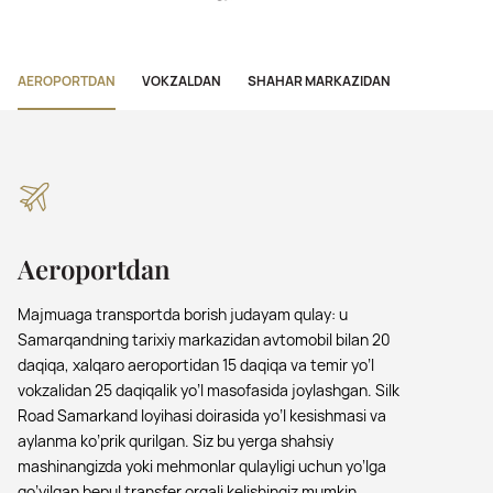
AEROPORTDAN
VOKZALDAN
SHAHAR MARKAZIDAN
Aeroportdan
Majmuaga transportda borish judayam qulay: u
Samarqandning tarixiy markazidan avtomobil bilan 20
daqiqa, xalqaro aeroportidan 15 daqiqa va temir yo’l
vokzalidan 25 daqiqalik yo’l masofasida joylashgan. Silk
Road Samarkand loyihasi doirasida yo’l kesishmasi va
aylanma ko’prik qurilgan. Siz bu yerga shahsiy
mashinangizda yoki mehmonlar qulayligi uchun yo’lga
qo’yilgan bepul transfer orqali kelishingiz mumkin.