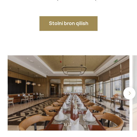
Stolni bron qilish
1
/
12