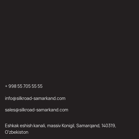
+ 998 55 705 55 55
info@silkroad-samarkand.com
sales@silkroad-samarkand.com
Eshkak eshish kanali, massiv Konigil, Samarqand, 140319,
O’zbekiston