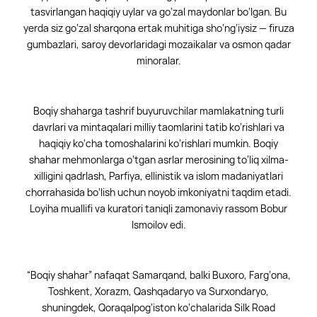
tasvirlangan haqiqiy uylar va go‘zal maydonlar bo‘lgan. Bu
yerda siz go‘zal sharqona ertak muhitiga sho‘ng‘iysiz — firuza
gumbazlari, saroy devorlaridagi mozaikalar va osmon qadar
minoralar.
Boqiy shaharga tashrif buyuruvchilar mamlakatning turli
davrlari va mintaqalari milliy taomlarini tatib ko‘rishlari va
haqiqiy ko‘cha tomoshalarini ko‘rishlari mumkin. Boqiy
shahar mehmonlarga o‘tgan asrlar merosining to‘liq xilma-
xilligini qadrlash, Parfiya, ellinistik va islom madaniyatlari
chorrahasida bo‘lish uchun noyob imkoniyatni taqdim etadi.
Loyiha muallifi va kuratori taniqli zamonaviy rassom Bobur
Ismoilov edi.
“Boqiy shahar” nafaqat Samarqand, balki Buxoro, Farg‘ona,
Toshkent, Xorazm, Qashqadaryo va Surxondaryo,
shuningdek, Qoraqalpog‘iston ko‘chalarida Silk Road