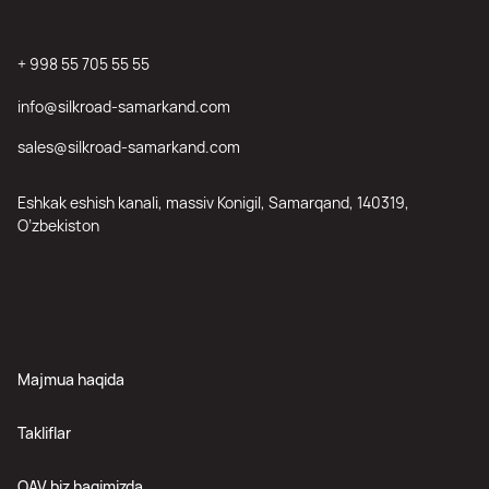
+ 998 55 705 55 55
info@silkroad-samarkand.com
sales@silkroad-samarkand.com
Eshkak eshish kanali, massiv Konigil, Samarqand, 140319,
O’zbekiston
Majmua haqida
Takliflar
OAV biz haqimizda