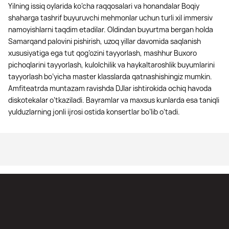
Yilning issiq oylarida ko’cha raqqosalari va honandalar Boqiy
shaharga tashrif buyuruvchi mehmonlar uchun turli xil immersiv
namoyishlarni taqdim etadilar. Oldindan buyurtma bergan holda
Samarqand palovini pishirish, uzoq yillar davomida saqlanish
xususiyatiga ega tut qog’ozini tayyorlash, mashhur Buxoro
pichoqlarini tayyorlash, kulolchilik va haykaltaroshlik buyumlarini
tayyorlash bo’yicha master klasslarda qatnashishingiz mumkin.
Amfiteatrda muntazam ravishda DJlar ishtirokida ochiq havoda
diskotekalar o’tkaziladi. Bayramlar va maxsus kunlarda esa taniqli
yulduzlarning jonli ijrosi ostida konsertlar bo’lib o’tadi.