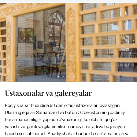
Ustaxonalar va galereyalar
Boqiy shahar hududida 50 dan ortiq ustaxonalar joylashgan.
Ularning egalari Samarqand va butun O‘zbekistonning qadimiy
hunarmandchiligi – yog‘och o‘ymakorligi, kulolchilik, qog‘oz
yasash, zargarlik va gilamchilikni namoyish etadi va bu jarayon
haqida so‘zlab beradi. Abadiy shahar hududida san’at salonlari va