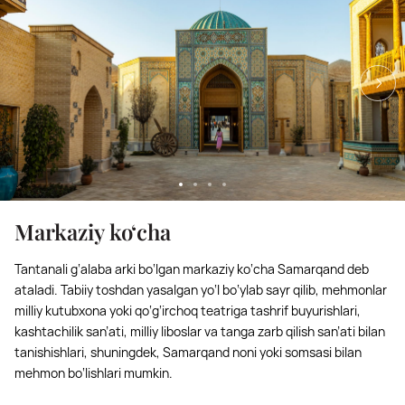
Markaziy ko‘cha
Tantanali g‘alaba arki bo‘lgan markaziy ko‘cha Samarqand deb
ataladi. Tabiiy toshdan yasalgan yo‘l bo‘ylab sayr qilib, mehmonlar
milliy kutubxona yoki qo‘g‘irchoq teatriga tashrif buyurishlari,
kashtachilik san’ati, milliy liboslar va tanga zarb qilish san’ati bilan
tanishishlari, shuningdek, Samarqand noni yoki somsasi bilan
mehmon bo‘lishlari mumkin.