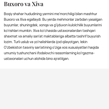
Buxoro va Xiva
Boqiy shahar hududining yarmini me’morchiligi bilan mashhur
Buxoro va Xiva egallaydi. Bu yerda mehmonlar zarbdan yasalgan
buyumlar, shuningdek, xonqa va g‘ijduvon kulolchilik buyumlarini
ko‘rishlari mumkin. Xiva ko‘chasida ustaxonalardan tashqari
shaxmat va amaliy san’at maktablariga albatta tashrif buyurish
lozim. Turli uslub va yo‘nalishlarda ijod qilayotgan, lekin
O‘zbekiston tasviriy san’atining o‘ziga xos xususiyatlari haqida
umumiy tushunchani ifodalovchi rassomlarning ko‘rgazma-
ustaxonalari uchun alohida bino ajratilgan.