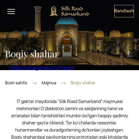
Bandlash
Boqiy shahar
Hotel management software
Bosh sahifa
Majmua
Boqiy shahar
17 gektar maydonida “Silk Road Samarkand” majmuasi
mehmonlari O‘zbekiston zamini va xalqlarining tarixi va
an’analari bilan tanishishlari mumkin bo‘lgan haqiqiy qadimiy
shahar qayta tiklandi. Tor ko‘chalarda rassomlar,
hunarmandlar va duradgorlarning do‘konlari joylashgan.
Boqiy shahardagi pavilyonlarning prototiplari eski kitoblarda