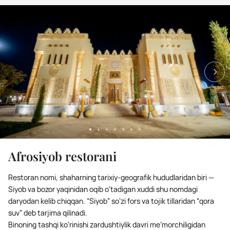
Afrosiyob restorani
Restoran nomi, shaharning tarixiy-geografik hududlaridan biri —
Siyob va bozor yaqinidan oqib o‘tadigan xuddi shu nomdagi
daryodan kelib chiqqan. “Siyob” so‘zi fors va tojik tillaridan “qora
suv” deb tarjima qilinadi.
Binoning tashqi ko‘rinishi zardushtiylik davri me’morchiligidan