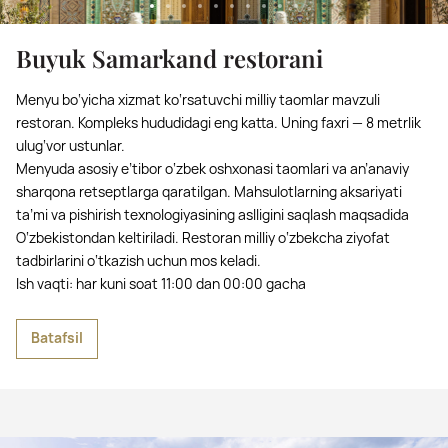
Buyuk Samarkand restorani
Menyu bo‘yicha xizmat ko‘rsatuvchi milliy taomlar mavzuli
restoran. Kompleks hududidagi eng katta. Uning faxri — 8 metrlik
ulug‘vor ustunlar.
Menyuda asosiy e’tibor o‘zbek oshxonasi taomlari va an’anaviy
sharqona retseptlarga qaratilgan. Mahsulotlarning aksariyati
ta’mi va pishirish texnologiyasining aslligini saqlash maqsadida
O‘zbekistondan keltiriladi. Restoran milliy o‘zbekcha ziyofat
tadbirlarini o‘tkazish uchun mos keladi.
Ish vaqti: har kuni soat 11:00 dan 00:00 gacha
Batafsil