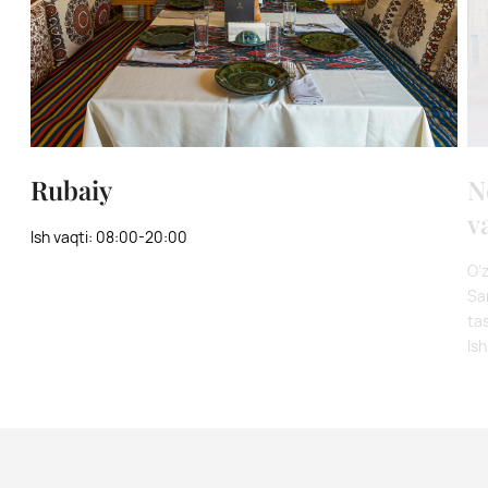
Rubaiy
N
v
Ish vaqti: 08:00-20:00
O‘z
Sa
tas
Is