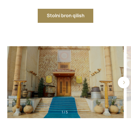
Stolni bron qilish
1
/
5