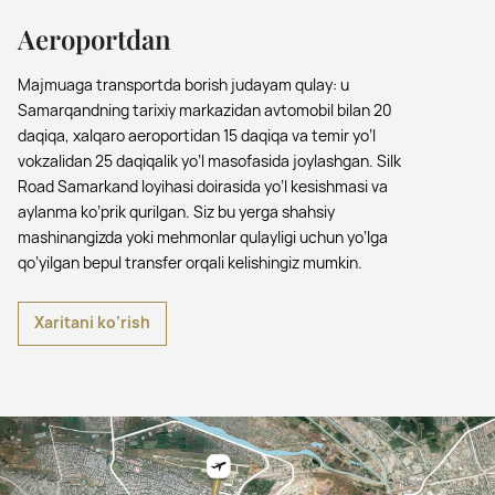
Aeroportdan
Majmuaga transportda borish judayam qulay: u
Samarqandning tarixiy markazidan avtomobil bilan 20
daqiqa, xalqaro aeroportidan 15 daqiqa va temir yo’l
vokzalidan 25 daqiqalik yo’l masofasida joylashgan. Silk
Road Samarkand loyihasi doirasida yo’l kesishmasi va
aylanma ko’prik qurilgan. Siz bu yerga shahsiy
mashinangizda yoki mehmonlar qulayligi uchun yo’lga
qo’yilgan bepul transfer orqali kelishingiz mumkin.
Xaritani ko‘rish