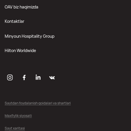
OAV biz haqimizda
Kontaktlar
Minyoun Hospitality Group
Hilton Worldwide
Saytdan foydalanish qoidalari va shartlari
Maxfiylik siyosati
Sayt xaritasi