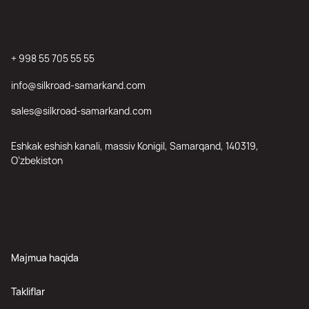
+ 998 55 705 55 55
info@silkroad-samarkand.com
sales@silkroad-samarkand.com
Eshkak eshish kanali, massiv Konigil, Samarqand, 140319,
O’zbekiston
Majmua haqida
Takliflar