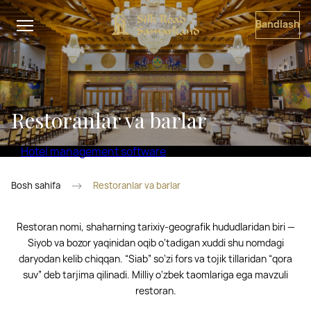
Bandlash
Restoranlar va barlar
Hotel management software
Bosh sahifa
Restoranlar va barlar
Restoran nomi, shaharning tarixiy-geografik hududlaridan biri —
Siyob va bozor yaqinidan oqib o‘tadigan xuddi shu nomdagi
daryodan kelib chiqqan. “Siab” so‘zi fors va tojik tillaridan “qora
suv” deb tarjima qilinadi. Milliy o‘zbek taomlariga ega mavzuli
restoran.