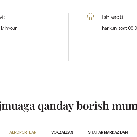
i:
Ish vaqti:
y Minyoun
har kuni soat 08
jmuaga qanday borish mum
AEROPORTDAN
VOKZALDAN
SHAHAR MARKAZIDAN