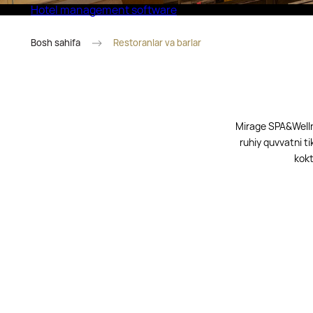
Hotel management software
Eco Village Superior
Bosh sahifa
Restoranlar va barlar
Mirage SPA&Wellne
ruhiy quvvatni ti
kokt