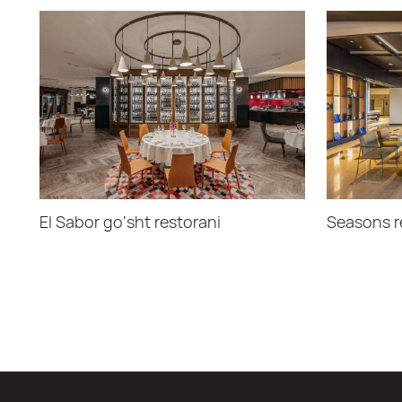
El Sabor go‘sht restorani
Seasons r