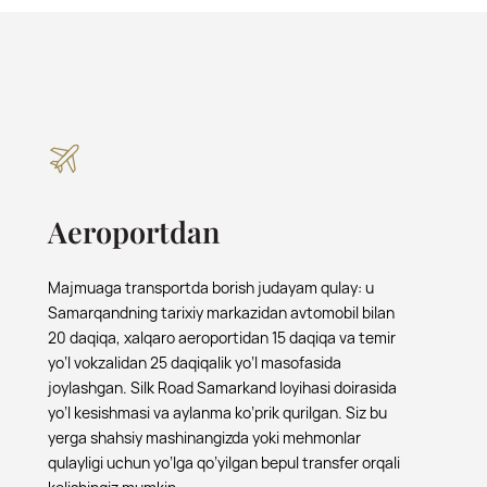
Aeroportdan
Majmuaga transportda borish judayam qulay: u
Samarqandning tarixiy markazidan avtomobil bilan
20 daqiqa, xalqaro aeroportidan 15 daqiqa va temir
yo’l vokzalidan 25 daqiqalik yo’l masofasida
joylashgan. Silk Road Samarkand loyihasi doirasida
yo’l kesishmasi va aylanma ko’prik qurilgan. Siz bu
yerga shahsiy mashinangizda yoki mehmonlar
qulayligi uchun yo’lga qo’yilgan bepul transfer orqali