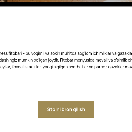
Fitobarlar
Eco Village Premium
Eco Village
Executive
Boqiy Shahar restoranlari
ss fitobari - bu yoqimli va sokin muhitda sog’lom ichimliklar va gazaklar
klashingiz mumkin bo’lgan joydir. Fitobar menyusida mevali va o’simlik ch
eyllar, foydali smuzilar, yangi siqilgan sharbatlar va parhez gazaklar ma
Stolni bron qilish