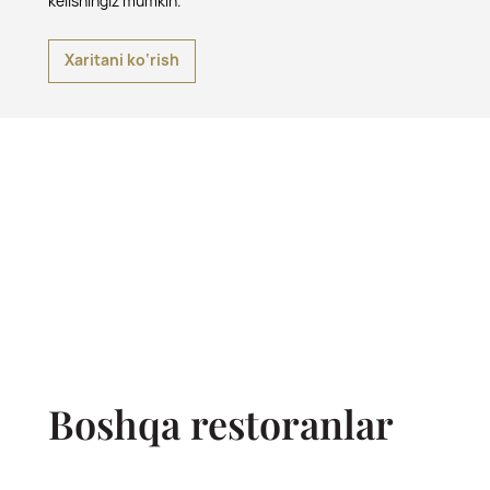
kelishingiz mumkin.
Xaritani ko‘rish
Boshqa restoranlar