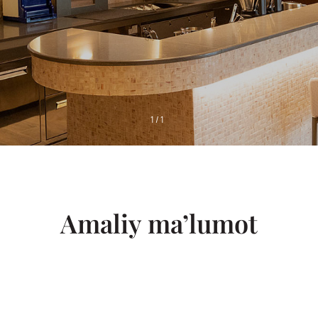
1
/
1
Amaliy ma’lumot