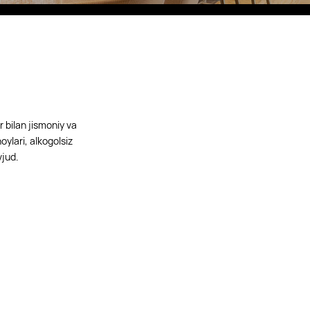
Eco Village Grand
 bilan jismoniy va
oylari, alkogolsiz
vjud.