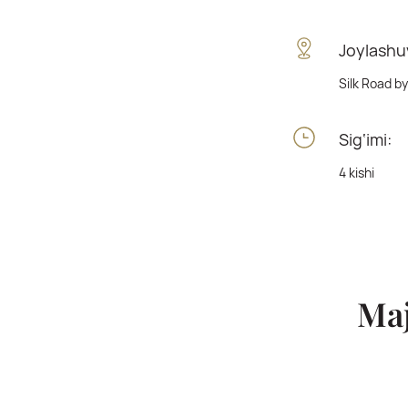
Joylashuv
Silk Road b
Sig‘imi:
4 kishi
Ma