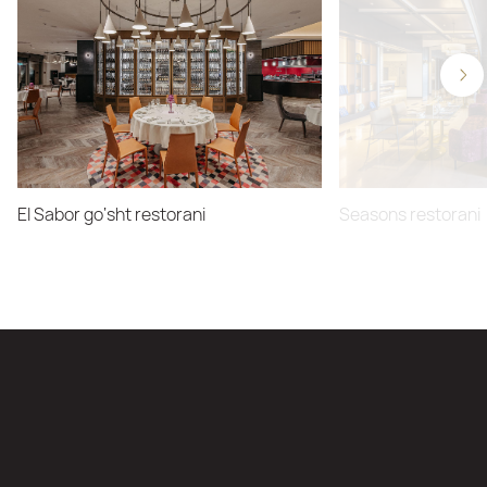
El Sabor go‘sht restorani
Seasons restorani