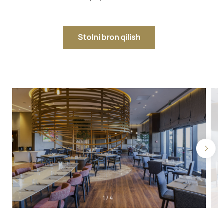
Stolni bron qilish
1
/
4