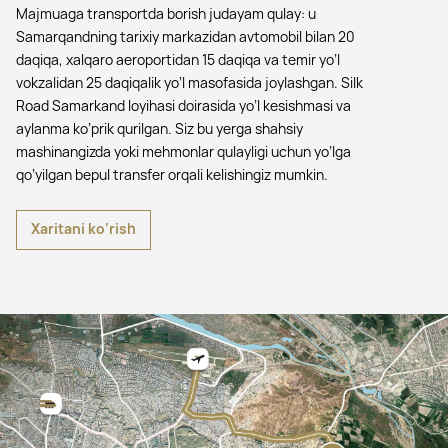
Majmuaga transportda borish judayam qulay: u
Samarqandning tarixiy markazidan avtomobil bilan 20
daqiqa, xalqaro aeroportidan 15 daqiqa va temir yo’l
vokzalidan 25 daqiqalik yo’l masofasida joylashgan. Silk
Road Samarkand loyihasi doirasida yo’l kesishmasi va
aylanma ko’prik qurilgan. Siz bu yerga shahsiy
mashinangizda yoki mehmonlar qulayligi uchun yo’lga
qo’yilgan bepul transfer orqali kelishingiz mumkin.
Xaritani ko‘rish