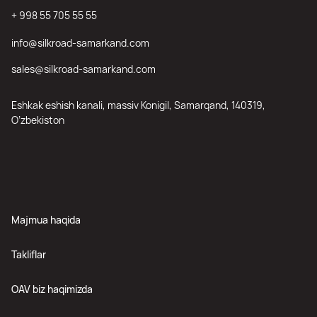
+ 998 55 705 55 55
info@silkroad-samarkand.com
sales@silkroad-samarkand.com
Eshkak eshish kanali, massiv Konigil, Samarqand, 140319,
O’zbekiston
Majmua haqida
Takliflar
OAV biz haqimizda