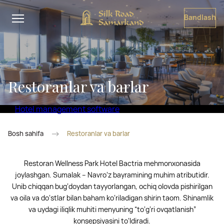
Bandlash
Restoranlar va barlar
Hotel management software
Bosh sahifa
Restoranlar va barlar
Restoran Wellness Park Hotel Bactria mehmonxonasida
joylashgan. Sumalak – Navro‘z bayramining muhim atributidir.
Unib chiqqan bug‘doydan tayyorlangan, ochiq olovda pishirilgan
va oila va do‘stlar bilan baham ko‘riladigan shirin taom. Shinamlik
va uydagi iliqlik muhiti menyuning “to‘g‘ri ovqatlanish”
konsepsiyasini to‘ldiradi.