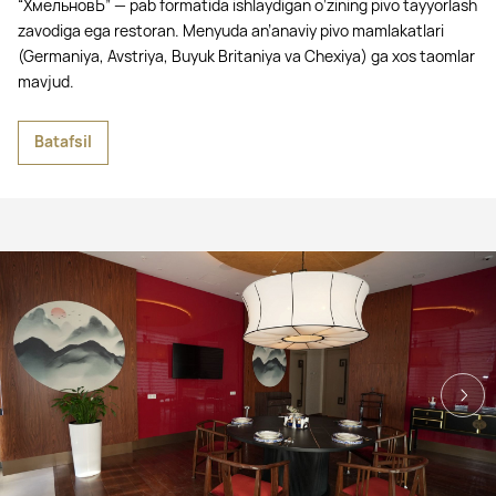
“ХмельновЪ” — pab formatida ishlaydigan o‘zining pivo tayyorlash
zavodiga ega restoran. Menyuda an’anaviy pivo mamlakatlari
(Germaniya, Avstriya, Buyuk Britaniya va Chexiya) ga xos taomlar
mavjud.
Batafsil