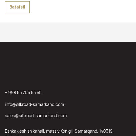
Batafsil
+ 998 55 705 55 55
info@silkroad-samarkand.com
sales@silkroad-samarkand.com
Eshkak eshish kanali, massiv Konigil, Samarqand, 140319,