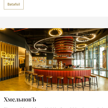
Batafsil
ХмельновЪ