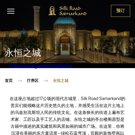
预订
永恒之城
Hotel management software
首页
疗养区
永恒之城
在这座占地超过17公顷的现代古城里，Silk Road Samarkand的
贵宾们能领略这片历史悠久的土地，并感受生活在这片土地上
的乌兹别克斯坦人民的传统文化。在这条狭长的街道上遍布艺
术家、工匠以及手工艺人的店铺。永恒之城的亭台楼阁原型是
古籍中描述的真实建筑和风景如画的城市广场。在这里，你将
沉浸在美丽的东方童话里—绿松石蓝穹顶，宫殿的装饰壁画以