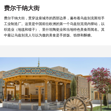
费尔干纳大街
费尔干纳大街，贯穿这座城市的西部边界，遍布着乌兹别克斯坦手
工业制造厂。这里是中国前往欧洲的第一个乌兹别克境内驿站，以
织造业（地毯和缎子）、里什坦陶瓷业和当地特色美食而闻名。其
中最让乌兹别克人引以为傲的美食是手抓饭、馅饼和酥糖。