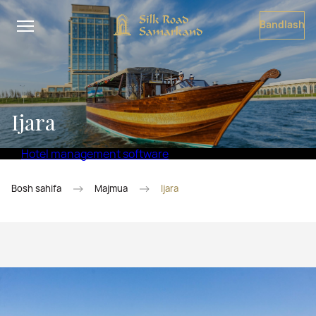
Bandlash
Ijara
Hotel management software
Bosh sahifa
Majmua
Ijara