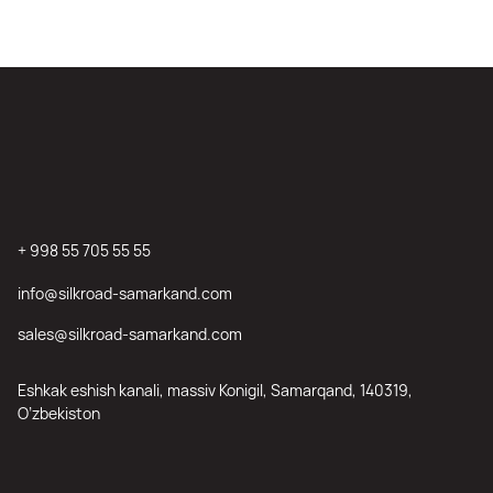
+ 998 55 705 55 55
info@silkroad-samarkand.com
sales@silkroad-samarkand.com
Eshkak eshish kanali, massiv Konigil, Samarqand, 140319,
O’zbekiston