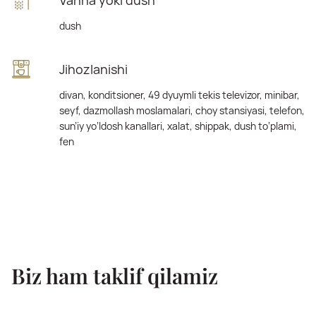
Vanna yoki dush
dush
Jihozlanishi
divan, konditsioner, 49 dyuymli tekis televizor, minibar,
seyf, dazmollash moslamalari, choy stansiyasi, telefon,
sun’iy yo‘ldosh kanallari, xalat, shippak, dush to‘plami,
fen
Biz ham taklif qilamiz