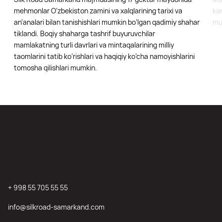
mehmonlar O’zbekiston zamini va xalqlarining tarixi va
kan
an’analari bilan tanishishlari mumkin bo’lgan qadimiy shahar
mu
tiklandi. Boqiy shaharga tashrif buyuruvchilar
mamlakatning turli davrlari va mintaqalarining milliy
taomlarini tatib ko’rishlari va haqiqiy ko’cha namoyishlarini
tomosha qilishlari mumkin.
+ 998 55 705 55 55
info@silkroad-samarkand.com