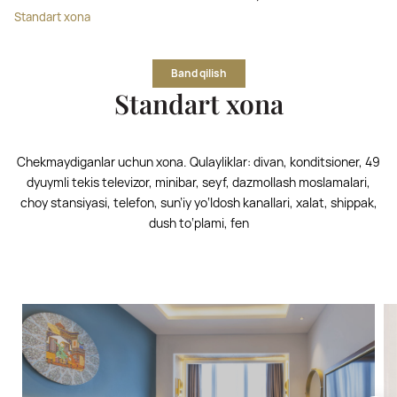
Standart xona
Band qilish
Standart xona
Chekmaydiganlar uchun xona. Qulayliklar: divan, konditsioner, 49
dyuymli tekis televizor, minibar, seyf, dazmollash moslamalari,
choy stansiyasi, telefon, sun’iy yo‘ldosh kanallari, xalat, shippak,
dush to‘plami, fen