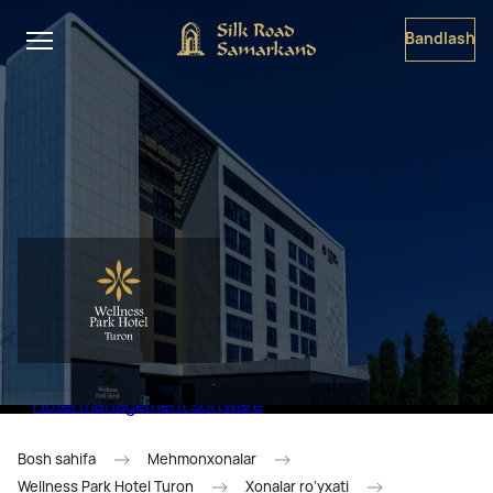
Bandlash
Hotel management software
Bosh sahifa
Mehmonxonalar
Wellness Park Hotel Turon
Xonalar ro‘yxati