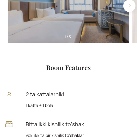
1
/
3
Room Features
2 ta kattalarniki
1 katta + 1 bola
Bitta ikki kishilik to‘shak
yoki ikkita bir kishilik to‘shaklar