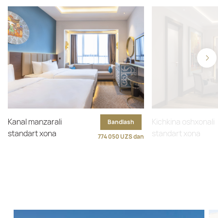
Kanal manzarali
Kichkina oshxonali
Bandlash
standart xona
standart xona
774 050 UZS dan