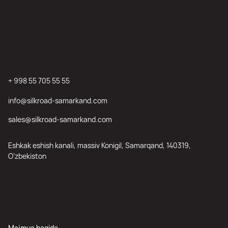
+ 998 55 705 55 55
info@silkroad-samarkand.com
sales@silkroad-samarkand.com
Eshkak eshish kanali, massiv Konigil, Samarqand, 140319,
O’zbekiston
Majmua haqida