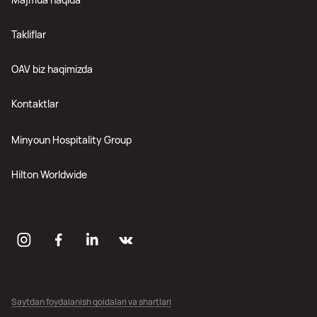
Takliflar
OAV biz haqimizda
Kontaktlar
Minyoun Hospitality Group
Hilton Worldwide
Saytdan foydalanish qoidalari va shartlari