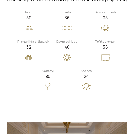
Teatr
Toifa
Davra suhbati
80
36
28
P-shaklida o‘tkazish
Davra suhbati
To‘rtburchak
32
40
36
Kokteyl
Kabare
80
24