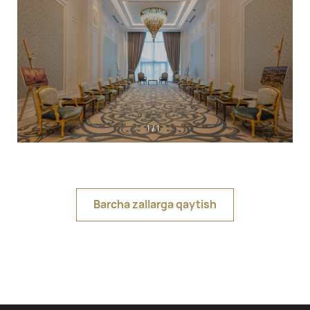
1
/
1
Barcha zallarga qaytish