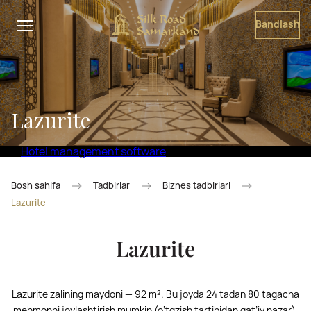
Bandlash
Lazurite
Hotel management software
Bosh sahifa
Tadbirlar
Biznes tadbirlari
Lazurite
Lazurite
Lazurite zalining maydoni — 92 m². Bu joyda 24 tadan 80 tagacha
mehmonni joylashtirish mumkin (o‘tqzish tartibidan qat’iy nazar).