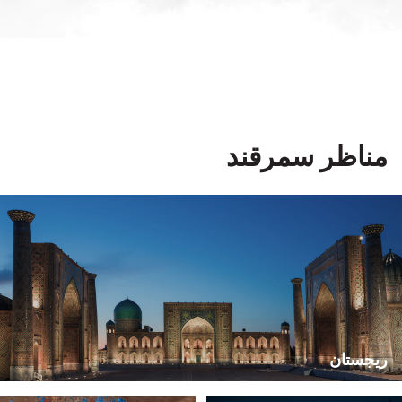
مناظر سمرقند
ريجستان