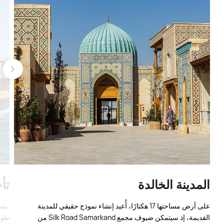
المدينة الخالدة
تأ
على أرض مساحتها 17 هكتارًا، أُعيد إنشاء نموذج حقيقي للمدينة
.يست
القديمة، إذ سيتمكن ضيوف مجمع Silk Road Samarkand من
طول 