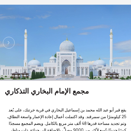
مجمع الإمام البخاري التذكاري
يقع قبر أبو عبد الله محمد بن إسماعيل البخاري في قرية خرتنك، على بُعد
25 كيلومترًا من سمرقند. وقد اكتملت أعمال إعادة الإعمار واسعة النطاق،
وتم تجديد مساحة قدرها 48 ألف متر مربع بالكامل. ويضم المجمع مسجدًا
كبيرًا جديدًا يتّسع لأكثر من 9000 مصلٍّ، بالإضافة إلى حدائق ذات مناظر