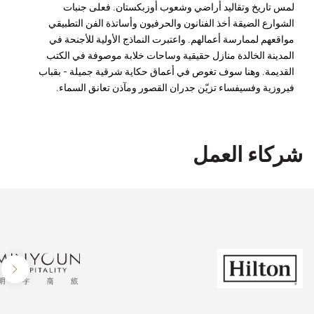
لمس تاريخ وتقاليد أراضي وشعوب أوزبكستان. فعلى جنبات
الشوارع الضيقة أخذ الفنانون والحرفيون وأساتذة الفن التطبيقي
مواقعهم لممارسة أعمالهم. واعتبرت النماذج الأولية للأجنحة في
المدينة الخالدة منازل حقيقية وساحات خلابة موصوفة في الكتب
القديمة. وهنا سوف تغوص في أعماق حكاية شرقية جميلة - بقباب
فيروزية وفسيفساء تزيّن جدران القصور ومآذن تعانق السماء.
شركاء العمل