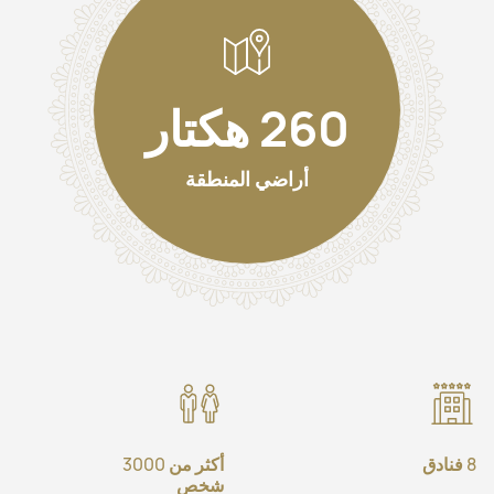
260 هكتار
أراضي المنطقة
8 فنادق
أكثر من 3000
شخص