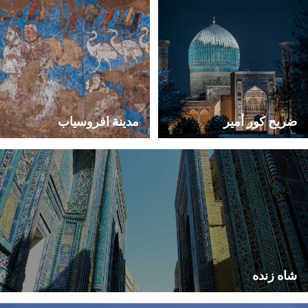
ضريح كور أمير
مدينة افروسياب
شاه زنده