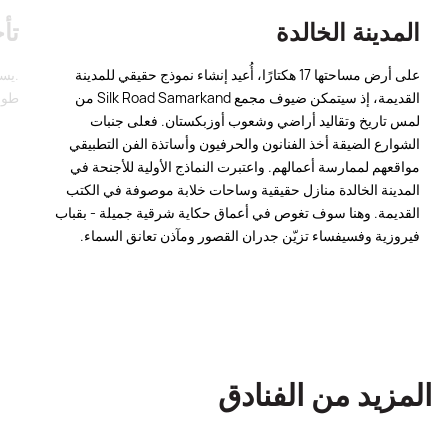
المدينة الخالدة
تأ
على أرض مساحتها 17 هكتارًا، أُعيد إنشاء نموذج حقيقي للمدينة
.يست
القديمة، إذ سيتمكن ضيوف مجمع Silk Road Samarkand من
طول 
لمس تاريخ وتقاليد أراضي وشعوب أوزبكستان. فعلى جنبات
الشوارع الضيقة أخذ الفنانون والحرفيون وأساتذة الفن التطبيقي
مواقعهم لممارسة أعمالهم. واعتبرت النماذج الأولية للأجنحة في
المدينة الخالدة منازل حقيقية وساحات خلابة موصوفة في الكتب
القديمة. وهنا سوف تغوص في أعماق حكاية شرقية جميلة - بقباب
فيروزية وفسيفساء تزيّن جدران القصور ومآذن تعانق السماء.
المزيد من الفنادق