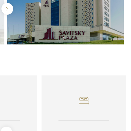
11
/
1