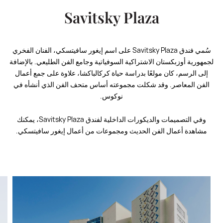
Savitsky Plaza
سُمي فندق Savitsky Plaza على اسم إيغور سافيتسكي، الفنان الفخري
لجمهورية أوزبكستان الاشتراكية السوفياتية وجامع الفن الطليعي. بالإضافة
إلى الرسم، كان مولعًا بدراسة حياة كركالباكشا، علاوة على جمع أعمال
الفن المعاصر. وقد شكلت مجموعته أساس متحف الفن الذي أنشأه في
نوكوس.
وفي التصميمات والديكورات الداخلية لفندق Savitsky Plaza، يمكنك
مشاهدة أعمال الفن الحديث ومجموعات من أعمال إيغور سافيتسكي.