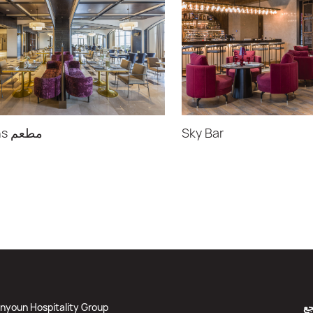
Sky Bar
مطعم Seasons
جع
nyoun Hospitality Group