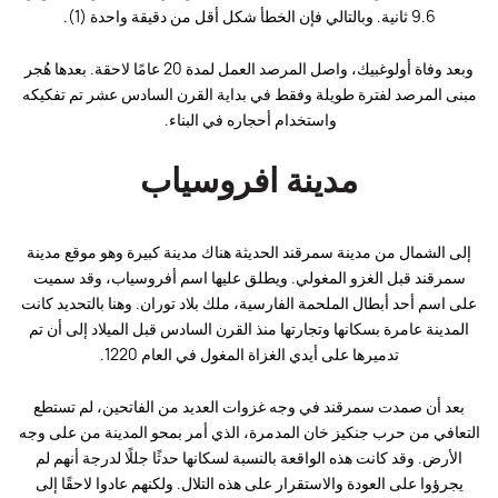
9.6 ثانية. وبالتالي فإن الخطأ شكل أقل من دقيقة واحدة (1).
وبعد وفاة أولوغبيك، واصل المرصد العمل لمدة 20 عامًا لاحقة. بعدها هُجر
مبنى المرصد لفترة طويلة وفقط في بداية القرن السادس عشر تم تفكيكه
واستخدام أحجاره في البناء.
مدينة افروسياب
إلى الشمال من مدينة سمرقند الحديثة هناك مدينة كبيرة وهو موقع مدينة
سمرقند قبل الغزو المغولي. ويطلق عليها اسم أفروسياب، وقد سميت
على اسم أحد أبطال الملحمة الفارسية، ملك بلاد توران. وهنا بالتحديد كانت
المدينة عامرة بسكانها وتجارتها منذ القرن السادس قبل الميلاد إلى أن تم
تدميرها على أيدي الغزاة المغول في العام 1220.
بعد أن صمدت سمرقند في وجه غزوات العديد من الفاتحين، لم تستطع
التعافي من حرب جنكيز خان المدمرة، الذي أمر بمحو المدينة من على وجه
الأرض. وقد كانت هذه الواقعة بالنسبة لسكانها حدثًا جللًا لدرجة أنهم لم
يجرؤوا على العودة والاستقرار على هذه التلال. ولكنهم عادوا لاحقًا إلى