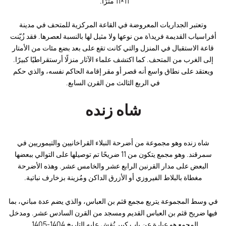
11×11 مترًا.
وتعتبر الجداريات المعروضة في القاعة المركزية للمتحف في مدينة
أفراسياب القديمة فريد\ة من نوعها ولا مثيل لها بالنسبة لعصرها. فقد زُيّنت
قاعة الاستقبال في المنزل والتي كانت تقع على بعد بضع مئات من الأمتار
إلى الغرب من المتحف. كما اكتشف علماء الآثار منزلًا أرستقراطيًا كبيرًا.
ويعتقد على نطاق واسع أنه قصر أو مقر إقامة الحاكم نفسه، والذي حكم
في الربع الثالث من القرن السابع.
شاه زنده
شاه زنده وهو مجموعة من أضرحة النبلاء القراخانيين والتيموريين في
سمرقند. وهو مجمع يتكون من 11 ضريحًا تم توصيلها على التوالي ببعضها
البعض على مدار القرنين الرابع عشر والخامس عشر. وهذه الأضرحة
مغطاة بالبلاط الفيروزي أو الأزرق الداكن ومُزينة بزخارف نباتية.
في وسط المجموعة يتربع مجمع قثم بن العباس، والذي يضم عدة مباني، بما
فيها ضريح قثم بن العباس القديم ومسجد من القرن السادس عشر. ومدخل
المجمع هو عبارة عن باب كبير نُقش عليه التاريخ 1404-1405.