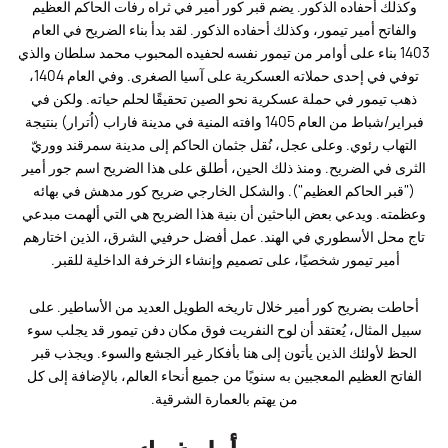
وكذلك أحفاده الذكور. يضم قبر كور أمير في ثراه رفات الحاكم العظيم
والفاتح أمير تيمور، وكذلك أحفاده الذكور. لقد بدأ بناء الضريح في العام
1403 بناء على أوامر من تيمور نفسه لحفيده المحبوب محمد سلطان والذي
توفي في إحدى حملاته العسكرية على آسيا الصغرى. وفي العام 1404،
ذهب تيمور في حملة عسكرية نحو الصين تحقيقًا لحلم حياته. ولكن في
فبراير/شباط من العام 1405 وافته المنية في مدينة فاراب (اُترار) بنتيجة
التهاب رئوي. وعلى عجل، نُقل جثمان الحاكم إلى مدينة سمرقند ووريّ
الثرى في الضريح. ومنذ ذلك الحين، أطلق على هذا الضريح اسم جور أمير
("قبر الحاكم العظيم"). والشكل الخارجي ضريح كور مدهش في بهائه
وعظمته. ويدعي بعض الباحثين أن بنية هذا الضريح هي التي ألهمت مبدعي
تاج محل الأسطوري في الهند. عمل أفضل حرفيي الشرق، الذين اختارهم
أمير تيمور شخصيًا، على تصميم وإنشاء الزخرفة الداخلية للقبر.
أحاطت بضريح كور أمير خلال تاريخه الطويل العديد من الأساطير. على
سبيل المثال، يُعتقد أن لوح النفريت فوق مكان دفن تيمور قد يجلب سوء
الحظ لأولئك الذين يأتون إلى هنا بأفكار غير الجشع والسوء. ويجذب قبر
الفاتح العظيم المعجبين به سنويًا من جميع أنحاء العالم، بالإضافة إلى كل
من يهتم بالعمارة الشرقية.