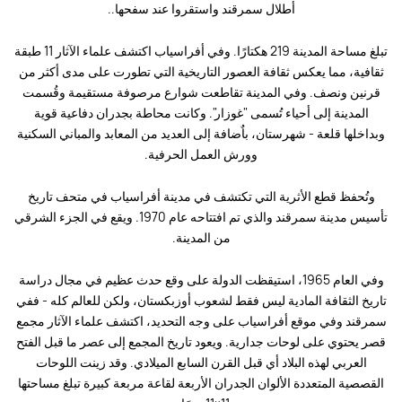
أطلال سمرقند واستقروا عند سفحها..
تبلغ مساحة المدينة 219 هكتارًا. وفي أفراسياب اكتشف علماء الآثار 11 طبقة
ثقافية، مما يعكس ثقافة العصور التاريخية التي تطورت على مدى أكثر من
قرنين ونصف. وفي المدينة تقاطعت شوارع مرصوفة مستقيمة وقُسمت
المدينة إلى أحياء تُسمى "غوزار". وكانت محاطة بجدران دفاعية قوية
وبداخلها قلعة - شهرستان، باٌضافة إلى العديد من المعابد والمباني السكنية
وورش العمل الحرفية.
وتُحفظ قطع الأثرية التي تكتشف في مدينة أفراسياب في متحف تاريخ
تأسيس مدينة سمرقند والذي تم افتتاحه عام 1970. ويقع في الجزء الشرقي
من المدينة.
وفي العام 1965، استيقظت الدولة على وقع حدث عظيم في مجال دراسة
تاريخ الثقافة المادية ليس فقط لشعوب أوزبكستان، ولكن للعالم كله - ففي
سمرقند وفي موقع أفراسياب على وجه التحديد، اكتشف علماء الآثار مجمع
قصر يحتوي على لوحات جدارية. ويعود تاريخ المجمع إلى عصر ما قبل الفتح
العربي لهذه البلاد أي قبل القرن السابع الميلادي. وقد زينت اللوحات
القصصية المتعددة الألوان الجدران الأربعة لقاعة مربعة كبيرة تبلغ مساحتها