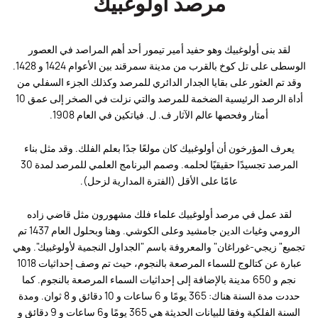
مرصد أولوغبيك
لقد بنى أولوغبيك وهو حفيد أمير تيمور أحد أهم المراصد في العصور
الوسطى على تل كوخ بالقرب من مدينة سمرقند بين الأعوام 1424 و 1428.
وقد تم العثور على بقايا الجدار الدائري للمرصد وكذلك الجزء السفلي من
أداة الرصد الرئيسية الضخمة للمرصد والتي نزلت في الصخر إلى عمق 10
أمتار وفحصها عالم الآثار ف. ل. فياتكين في العام 1908.
يعرف المؤرخون أن أولوغبيك كان مولعًا جدًا بعلم الفلك. وقد مثل بناء
المرصد تجسيدًا حقيقيًا لحلمه. وصمم البرنامج العلمي للمرصد لمدة 30
عامًا على الأقل (الفترة المدارية لزحل).
لقد عمل في مرصد أولوغبيك علماء فلك مشهورون مثل قاضي زاده
الرومي وغياث الدين جامشيد وعلى الكوشي. وهنا وبحلول العام 1437 تم
تجميع" زيجي-غوراغان" والمعروفة باسم "الجداول النجمية لأولوغبيك". وهي
عبارة عن كتالوج للسماء المرصعة بالنجوم، حيث تم وصف إحداثيات 1018
نجم و 650 مدينة بالإضافة إلى إحداثيات السماء المرصعة بالنجوم. كما
حددت مدة السنة هناك: 365 يومًا و 6 ساعات و 10 دقائق و 8 ثوان. ومدة
السنة الفلكية وفقا للبيانات الحديثة هي 365 يومًا و6 ساعات و 9 دقائق و