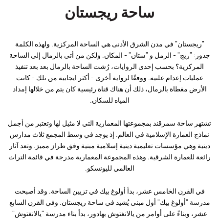
ساحة ريجستان
"ريجستان" في مدن الشرق الأدنى هي الساحة المركزية. ولهذه الكلمة
جذور: "ريج" - الرمل و "ستان" - المكان. ولكن من أتى بالرمال إلى الساحة
المركزية؟ بحسب إحدى الروايات، رُشت الساحة بالرمال بعد بعد تنفيذ
عمليات إعدام علنية. ووفقًا لرواية أخرى - أكثر ايجابية من تلك - كانت
الأرض مغطاة بالرمال، ذلك أن هناك قناة رئيسية كان يتم من خلالها إمداد
المياه للسكان.
تشتهر ساحة سمرقند بمجموعتها المعمارية التي لا مثيل لها وتعتبر من أجمل
نماذج العمارة الإسلامية في العالم. إذ يوجد في وسط المجمع ثلاث مدارس
دينية وهي مؤسسات تعليمية دينية إسلامية مبنية وفق طراز مميز. وتعد آثار
رائعة للعمارة الشرقية. وهذه المجموعة المعمارية مدرجة في قائمة التراث
العالمي لليونسكو.
في القرن الخامس عشر، بدأ أولوغ بيك في تزيين الساحة. وقد أصبحت
مدرسة "أولوغ بيك" أول مبنى يُشيد في ساحة ريجستان. وفي القرن السابع
عشر، وبناءً على أوامر من يالانغتوش بهادور، بدأ بناء مدرسة "يالانغتوش"