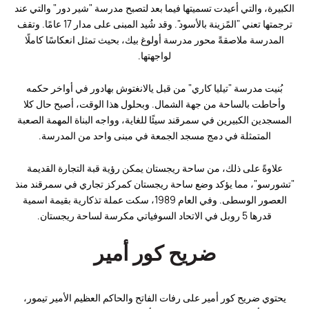
الكبيرة، والتي أعيدت تسميتها فيما بعد لتصبح مدرسة "شير دور" والتي عند
ترجمتها تعني "المًزينة بالأسود". وقد شُيد المبنى على مدار 17 عامًا. وتقف
المدرسة ملاصقةً محور مدرسة أولوغ بيك، بحيث تمثل انعكاسًا كاملًا
لواجهتها.
بُنيت مدرسة "تيليا كاري" من قبل يالانغتوش بهادور في أواخر حكمه
وأحاطت بالساحة من جهة الشمال. وبحلول هذا الوقت، أصبح حال كلا
المسجدين الكبيرين في سمرقند سيئًا للغاية، وواجه البناة المهمة الصعبة
المتمثلة في دمج مسجد الجمعة في مبنى واحد من المدرسة.
علاوةً على ذلك، من ساحة ريجستان يمكن رؤية قبة التجارة القديمة
"تشورسو"، مما يؤكد وضع ساحة ريجستان كمركز تجاري في سمرقند منذ
العصور الوسطى. وفي العام 1989، سكت عملة تذكارية بقيمة اسمية
قدرها 5 روبل في الاتحاد السوفياتي مكرسة لساحة ريجستان.
ضريح كور أمير
يحتوي ضريح كور أمير على رفات الفاتح والحاكم العظيم الأمير تيمور،