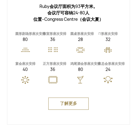
Ruby会议厅面积为93平方米。
会议厅可容纳24-80人
位置--Congress Centre（会议大夏）
圆形剧场形座次安排
教室形座次安排
圆桌形座次安排
П形座次安排
80
36
28
32
宴会座次安排
正方形座次安排
鸡尾酒会形座次安排
夜总会形座次安排
40
36
80
24
了解更多