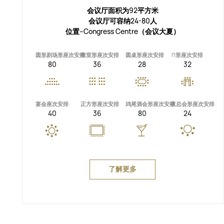
会议厅面积为92平方米
会议厅可容纳24-80人
位置--Congress Centre（会议大夏）
圆形剧场形座次安排
教室形座次安排
圆桌形座次安排
П形座次安排
80
36
28
32
宴会座次安排
正方形座次安排
鸡尾酒会形座次安排
夜总会形座次安排
40
36
80
24
了解更多