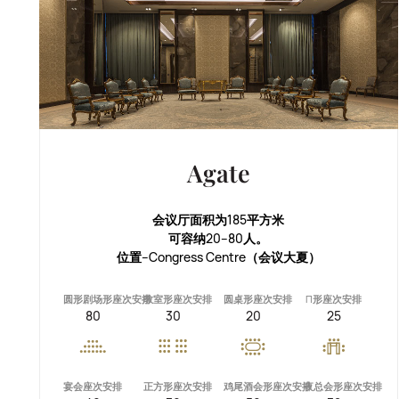
Agate
会议厅面积为185平方米
可容纳20--80人。
位置--Congress Centre（会议大夏）
圆形剧场形座次安排
教室形座次安排
圆桌形座次安排
П形座次安排
80
30
20
25
宴会座次安排
正方形座次安排
鸡尾酒会形座次安排
夜总会形座次安排