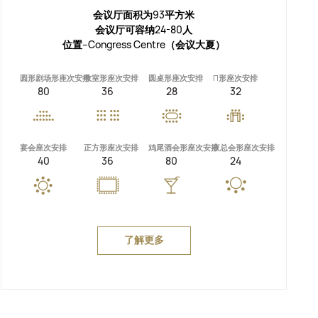
会议厅面积为93平方米
会议厅可容纳24-80人
位置--Congress Centre（会议大夏）
圆形剧场形座次安排
教室形座次安排
圆桌形座次安排
П形座次安排
80
36
28
32
宴会座次安排
正方形座次安排
鸡尾酒会形座次安排
夜总会形座次安排
40
36
80
24
了解更多