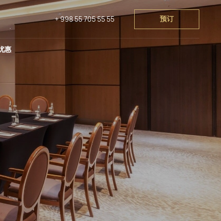
预订
+ 998 55 705 55 55
za
祝活动
Lia! by Minyoun
SPA & Wellness
Stars of Ulugbek
优惠
za
祝活动
Lia! by Minyoun
SPA & Wellness
k
Wellness Park
节日与文化娱乐活动
Stars of Ulugbek
a
Hotel Turon
k
Wellness Park
节日与文化娱乐活动
Eco Village Grand
a
Hotel Turon