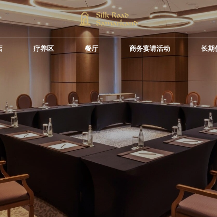
Silk Road
早餐餐厅
Savitsky Pla
永恒之城
婚礼和私人庆
by Minyoun
店
疗养区
餐厅
商务宴请活动
长期
前厅酒吧
概念咖啡馆和餐厅
Silk Road
早餐餐厅
Savitsky Pla
永恒之城
婚礼和私人庆
Hilton Garden Inn
Wellness Par
访问日程
会议大夏
by Minyoun
Samarkand Sogd
游泳池酒吧
Hotel Bactri
前厅酒吧
夜生活娱乐场所
概念咖啡馆和餐厅
Hilton Garden Inn
Wellness Par
访问日程
会议大夏
果汁吧
Eco Village Premium
Eco Village
Samarkand Sogd
游泳池酒吧
Hotel Bactri
Executive
永恒之城的餐厅
夜生活娱乐场所