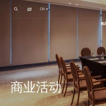
CN
Hilton Samarkand
Regency
酒
关于度假村
餐饮服务
商务活动
Hilton Samarkand
Hilton Garden Inn
Regency
关于度假村
餐饮服务
商务活动
Samarkand
Afrosiyob
Hilton Garden Inn
商业活动
Eco Village Superior
Samarkand
Afrosiyob