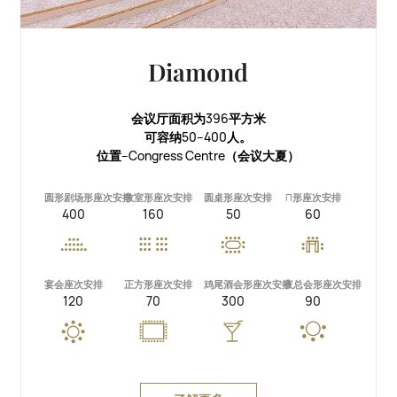
Diamond
会议厅面积为396平方米
可容纳50--400人。
位置--Congress Centre（会议大夏）
圆形剧场形座次安排
教室形座次安排
圆桌形座次安排
П形座次安排
400
160
50
60
宴会座次安排
正方形座次安排
鸡尾酒会形座次安排
夜总会形座次安排
120
70
300
90