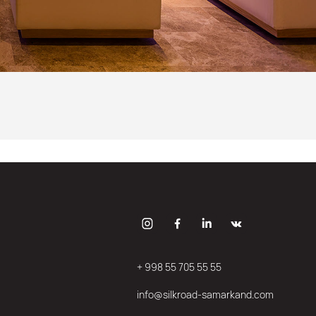
+ 998 55 705 55 55
info@silkroad-samarkand.com