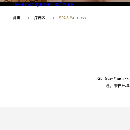
Hotel management software
Eco Village Superior
首页
疗养区
SPA & Wellness
Silk Road
理。来自巴厘