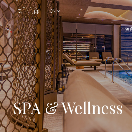
CN
Hilton Samarkand
Regency
酒
关于度假村
餐饮服务
商务活动
Hilton Samarkand
Hilton Garden Inn
Regency
关于度假村
餐饮服务
商务活动
Samarkand
Afrosiyob
Hilton Garden Inn
SPA & Wellness
Eco Village Superior
Samarkand
Afrosiyob