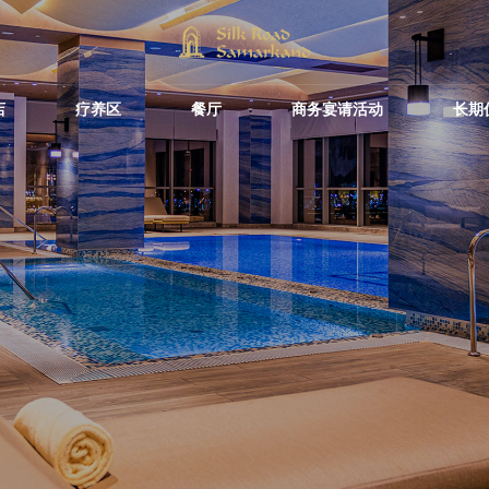
Silk Road
早餐餐厅
Savitsky Pla
永恒之城
婚礼和私人庆
by Minyoun
店
疗养区
餐厅
商务宴请活动
长期
前厅酒吧
概念咖啡馆和餐厅
Silk Road
早餐餐厅
Savitsky Pla
永恒之城
婚礼和私人庆
Hilton Garden Inn
Wellness Par
访问日程
会议大夏
by Minyoun
Samarkand Sogd
游泳池酒吧
Hotel Bactri
前厅酒吧
夜生活娱乐场所
概念咖啡馆和餐厅
Hilton Garden Inn
Wellness Par
访问日程
会议大夏
果汁吧
Eco Village Premium
Eco Village
Samarkand Sogd
游泳池酒吧
Hotel Bactri
Executive
永恒之城的餐厅
夜生活娱乐场所