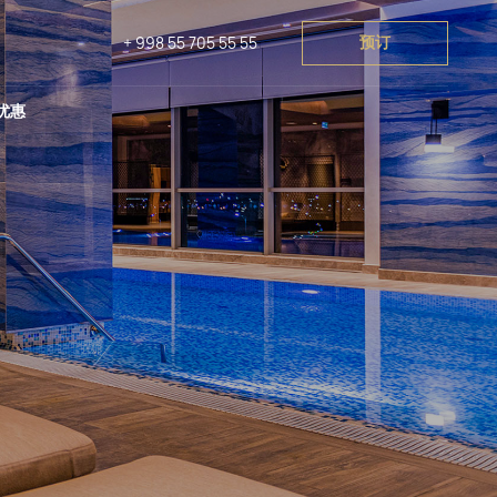
预订
+ 998 55 705 55 55
za
祝活动
Lia! by Minyoun
SPA & Wellness
Stars of Ulugbek
优惠
za
祝活动
Lia! by Minyoun
SPA & Wellness
k
Wellness Park
节日与文化娱乐活动
Stars of Ulugbek
a
Hotel Turon
k
Wellness Park
节日与文化娱乐活动
Eco Village Grand
a
Hotel Turon