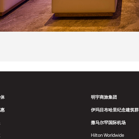
合体
明宇商旅集团
优惠
伊玛目布哈里纪念建筑群
展
撒马尔罕国际机场
道
Hilton Worldwide