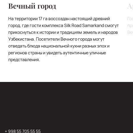
Вечный город
А
На территории 17 га воссоздан настоящий древний
Го
город, где гости комплекса Silk Road Samarkand смогут
пр
прикоснуться к истории и традициям земель и народов
Ве
Узбекистана. Посетители Вечного города могут
отведать блюда национальной кухни разных эпох и
регионов страны и увидеть аутентичные уличные
представления.
+ 998 55 705 55 55