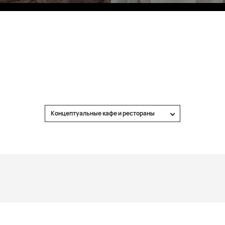
Фитобары
Eco Village Premium
Eco Village
Executive
Рестораны Вечного города
Концептуальные кафе и рестораны