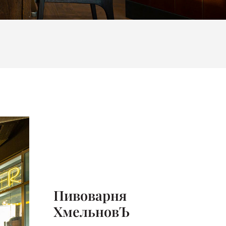
Пивоварня
ХмельновЪ