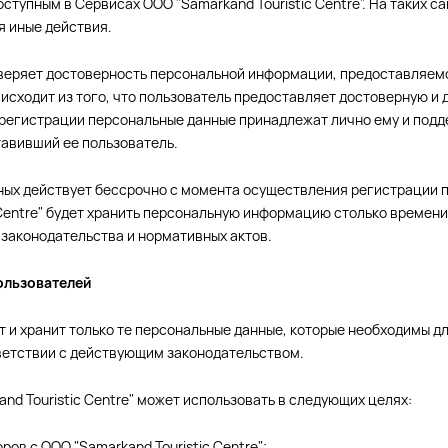
оступным в Сервисах ООО "Samarkand Touristic Centre". На таких 
я иные действия.
проверяет достоверность персональной информации, предоставляем
" исходит из того, что пользователь предоставляет достоверную
 регистрации персональные данные принадлежат лично ему и подд
авивший ее пользователь.
ных действует бессрочно с момента осуществления регистрации по
Centre" будет хранить персональную информацию столько времени,
 законодательства и нормативных актов.
ользователей
вает и хранит только те персональные данные, которые необходимы 
тветствии с действующим законодательством.
d Touristic Centre" может использовать в следующих целях:
ров с ООО "Samarkand Touristic Centre";