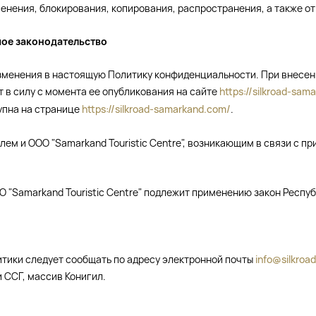
енения, блокирования, копирования, распространения, а также от
ое законодательство
ь изменения в настоящую Политику конфиденциальности. При внесе
 в силу с момента ее опубликования на сайте
https://silkroad-sam
упна на странице
https://silkroad-samarkand.com/
.
лем и ООО "Samarkand Touristic Centre", возникающим в связи с
О "Samarkand Touristic Centre" подлежит применению закон Респу
литики следует сообщать по адресу электронной почты
info@silkro
 ССГ, массив Конигил.