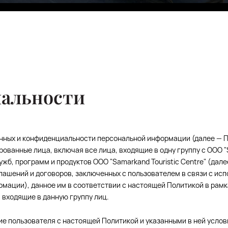
Фитобары
Eco Village Premium
Eco Village
Executive
Рестораны Вечного города
альности
нных и конфиденциальности персональной информации (далее — П
рованные лица, включая все лица, входящие в одну группу с ООО "S
ужб, программ и продуктов ООО "Samarkand Touristic Centre" (дал
глашений и договоров, заключенных с пользователем в связи с ис
ации), данное им в соответствии с настоящей Политикой в рамка
, входящие в данную группу лиц.
е пользователя с настоящей Политикой и указанными в ней услов