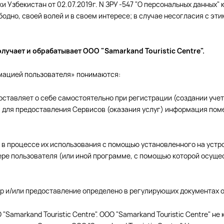
Узбекистан от 02.07.2019г. N ЗРУ -547 "О персональных данных" к
ободно, своей волей и в своем интересе; в случае несогласия с э
учает и обрабатывает ООО "Samarkand Touristic Centre".
рмацией пользователя» понимаются:
доставляет о себе самостоятельно при регистрации (создании уче
я для предоставления Сервисов (оказания услуг) информация по
м в процессе их использования с помощью установленного на уст
зере пользователя (или иной программе, с помощью которой осуще
сбор и/или предоставление определено в регулирующих документах 
Samarkand Touristic Centre". ООО "Samarkand Touristic Centre" не