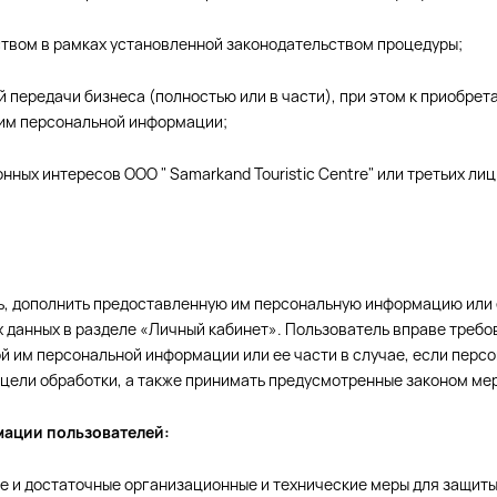
твом в рамках установленной законодательством процедуры;
ой передачи бизнеса (полностью или в части), при этом к приобр
 им персональной информации;
нных интересов ООО " Samarkand Touristic Centre" или третьих ли
и
ть, дополнить предоставленную им персональную информацию или 
анных в разделе «Личный кабинет». Пользователь вправе требоват
й им персональной информации или ее части в случае, если пер
цели обработки, а также принимать предусмотренные законом мер
мации пользователей:
имые и достаточные организационные и технические меры для защи