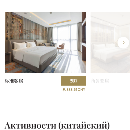
标准客房
商务套房
预订
从 888.51 CNY
Активности (китайский)