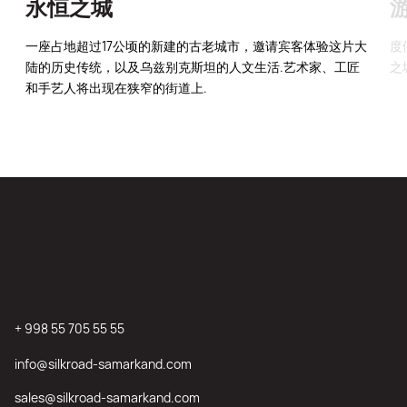
永恒之城
一座占地超过17公顷的新建的古老城市，邀请宾客体验这片大
度
陆的历史传统，以及乌兹别克斯坦的人文生活.艺术家、工匠
之
和手艺人将出现在狭窄的街道上.
+ 998 55 705 55 55
info@silkroad-samarkand.com
sales@silkroad-samarkand.com