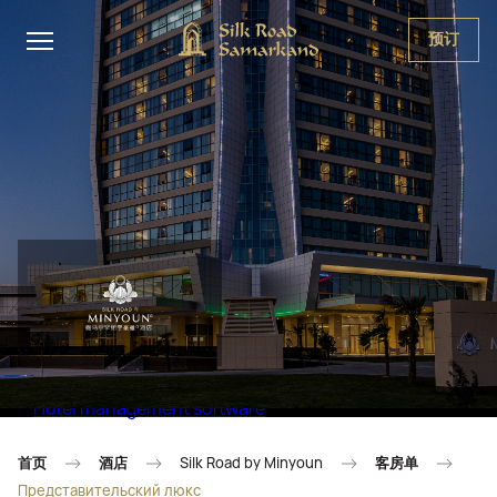
预订
Hotel management software
首页
酒店
Silk Road by Minyoun
客房单
Представительский люкс