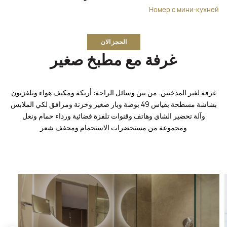
Номер с мини-кухней
الحجز الان
غرفة مع مطبخ صغير
غرفة لغير المدخنين. من بين وسائل الراحة: أريكة ومكيف هواء وتلفزيون
بشاشة مسطحة بقياس 49 بوصة وبار صغير وخزنة ومرافق لكي الملابس
وآلة تحضير الشاي وهاتف وقنوات تلفزة فضائية ورداء حمام ونعل
ومجموعة من مستحضرات الاستحمام ومجفف شعر