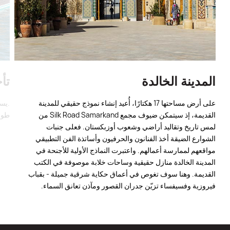
المدينة الخالدة
تأ
على أرض مساحتها 17 هكتارًا، أُعيد إنشاء نموذج حقيقي للمدينة
.يست
القديمة، إذ سيتمكن ضيوف مجمع Silk Road Samarkand من
طول 
لمس تاريخ وتقاليد أراضي وشعوب أوزبكستان. فعلى جنبات
الشوارع الضيقة أخذ الفنانون والحرفيون وأساتذة الفن التطبيقي
مواقعهم لممارسة أعمالهم. واعتبرت النماذج الأولية للأجنحة في
المدينة الخالدة منازل حقيقية وساحات خلابة موصوفة في الكتب
القديمة. وهنا سوف تغوص في أعماق حكاية شرقية جميلة - بقباب
فيروزية وفسيفساء تزيّن جدران القصور ومآذن تعانق السماء.