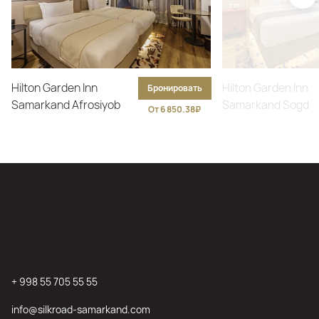
Hilton Garden Inn
Hilton Garden Inn
Бронировать
Samarkand Afrosiyob
Samarkand Sogd
От 6 850.38₽
+ 998 55 705 55 55
info@silkroad-samarkand.com