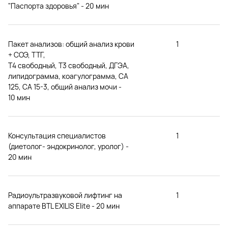
"Паспорта здоровья" - 20 мин
Пакет анализов: общий анализ крови
1
+ СОЭ, ТТГ,
Т4 свободный, Т3 свободный, ДГЭА,
липидограмма, коагулограмма, СA
125, СA 15-3, общий анализ мочи -
10 мин
Консультация специалистов
1
(диетолог- эндокринолог, уролог) -
20 мин
Радиоультразвуковой лифтинг на
1
аппарате BTL EXILIS Elite - 20 мин