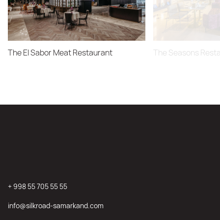
The El Sabor Meat Restaurant
The Seasons Rest
+ 998 55 705 55 55
info@silkroad-samarkand.com