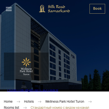
Book
Hotel management software
Home
Hotels
Wellness Park Hotel Turon
Rooms list
Стандартный номер с видом на канал