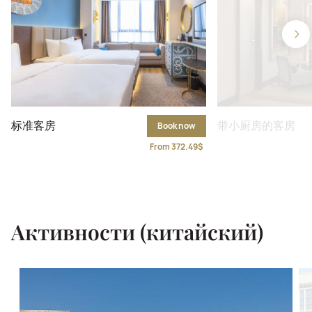
标准客房
带小厨房的客房
Book now
From 372.49$
Активности (китайский)