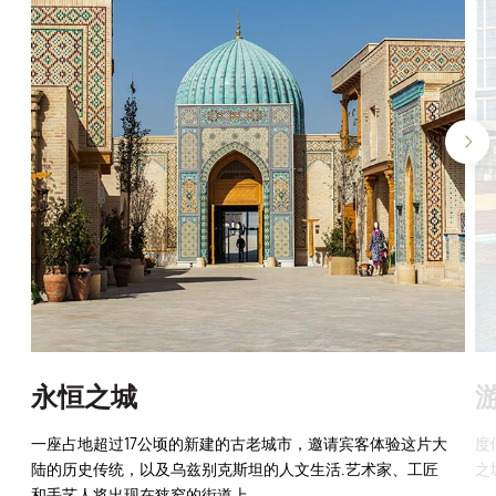
永恒之城
一座占地超过17公顷的新建的古老城市，邀请宾客体验这片大
度
陆的历史传统，以及乌兹别克斯坦的人文生活.艺术家、工匠
之
和手艺人将出现在狭窄的街道上.