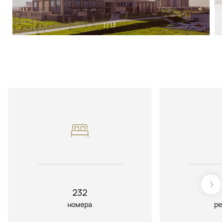
1
/
13
232
номера
ре