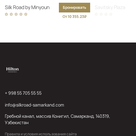
Silk Road by Minyoun
Savitsky Plaza
Бронировать
От 10 355.23₽
+ 998 55 705 55 55
info@silkroad-samarkand.com
Гребной канал, массив Конигил, Самарканд, 140319,
Узбекистан
Правила и условия использования сайта