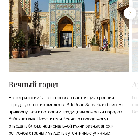
Вечный город
А
На территории 17 га воссоздан настоящий древний
Го
город, где гости комплекса Silk Road Samarkand смогут
пр
прикоснуться к истории и традициям земель и народов
Ве
Узбекистана. Посетители Вечного города могут
отведать блюда национальной кухни разных эпох и
регионов страны и увидеть аутентичные уличные