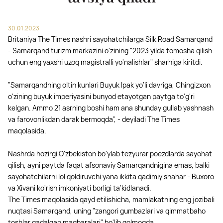
30.01.2023
Britaniya The Times nashri sayohatchilarga Silk Road Samarqand
- Samarqand turizm markazini o'zining "2023 yilda tomosha qilish
uchun eng yaxshi uzoq magistralli yo'nalishlar" sharhiga kiritdi.
"Samarqandning oltin kunlari Buyuk Ipak yo'li davriga, Chingizxon
o'zining buyuk imperiyasini bunyod etayotgan paytga to'g'ri
kelgan. Ammo 21 asrning boshi ham ana shunday gullab yashnash
va farovonlikdan darak bermoqda", - deyiladi The Times
maqolasida.
Nashrda hozirgi O'zbekiston bo'ylab tezyurar poezdlarda sayohat
qilish, ayni paytda faqat afsonaviy Samarqandnigina emas, balki
sayohatchilarni lol qoldiruvchi yana ikkita qadimiy shahar - Buxoro
va Xivani ko'rish imkoniyati borligi ta'kidlanadi.
The Times maqolasida qayd etilishicha, mamlakatning eng jozibali
nuqtasi Samarqand, uning "zangori gumbazlari va qimmatbaho
toshlar qadalgan maqbaralari" bo'lib qolmoqda.