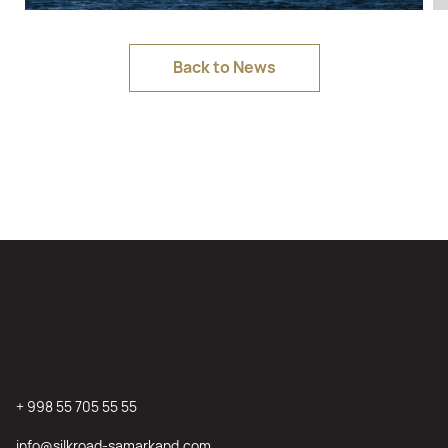
Back to News
+ 998 55 705 55 55
info@silkroad-samarkand.com