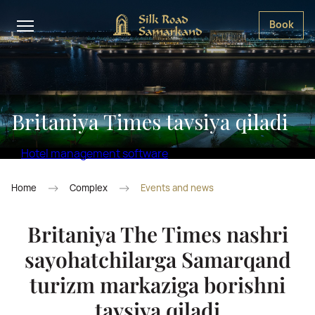
Book
Britaniya Times tavsiya qiladi
Hotel management software
Home
Complex
Events and news
Britaniya The Times nashri
sayohatchilarga Samarqand
turizm markaziga borishni
tavsiya qiladi