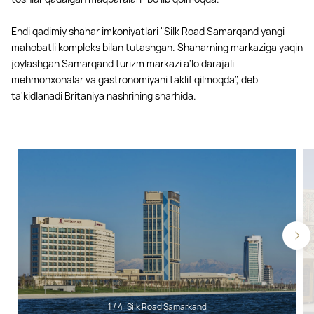
Endi qadimiy shahar imkoniyatlari "Silk Road Samarqand yangi
mahobatli kompleks bilan tutashgan. Shaharning markaziga yaqin
joylashgan Samarqand turizm markazi a'lo darajali
mehmonxonalar va gastronomiyani taklif qilmoqda", deb
ta'kidlanadi Britaniya nashrining sharhida.
1
/
4
Silk Road Samarkand