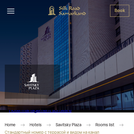
Book
Hotel management software
Home
Hotels
Savitsky Plaza
Rooms list
Стандартный номер с террасой и видом на канал