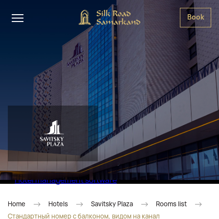
Book
Hotel management software
Home
Hotels
Savitsky Plaza
Rooms list
Стандартный номер с балконом, видом на канал