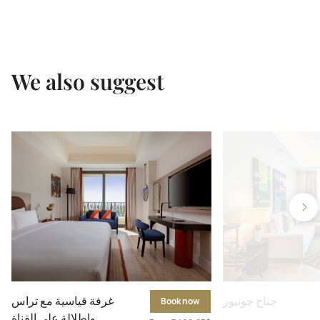
We also suggest
جناح جونيور
غرفة قياسية مع تراس
Book now
وإطلالة على القناة