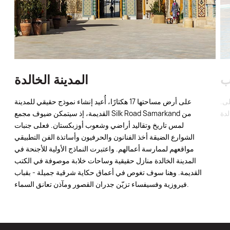
ب
المدينة الخالدة
.يستطيع ضيوف المجمع استئجار قوارب للقيام بالرحلات النهرية على
على أرض مساحتها 17 هكتارًا، أُعيد إنشاء نموذج حقيقي للمدينة
لدة
القديمة، إذ سيتمكن ضيوف مجمع Silk Road Samarkand من
لمس تاريخ وتقاليد أراضي وشعوب أوزبكستان. فعلى جنبات
الشوارع الضيقة أخذ الفنانون والحرفيون وأساتذة الفن التطبيقي
مواقعهم لممارسة أعمالهم. واعتبرت النماذج الأولية للأجنحة في
المدينة الخالدة منازل حقيقية وساحات خلابة موصوفة في الكتب
القديمة. وهنا سوف تغوص في أعماق حكاية شرقية جميلة - بقباب
فيروزية وفسيفساء تزيّن جدران القصور ومآذن تعانق السماء.