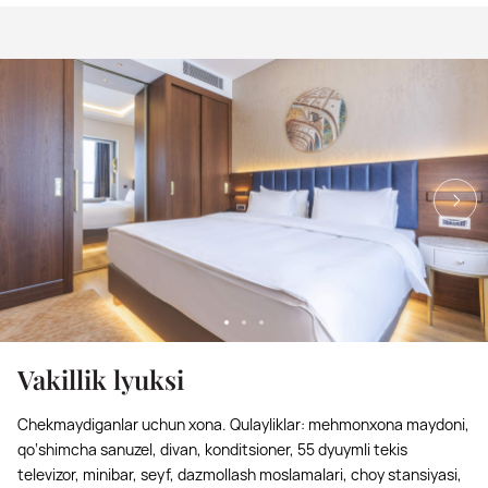
Vakillik lyuksi
Chekmaydiganlar uchun xona. Qulayliklar: mehmonxona maydoni,
qo‘shimcha sanuzel, divan, konditsioner, 55 dyuymli tekis
televizor, minibar, seyf, dazmollash moslamalari, choy stansiyasi,