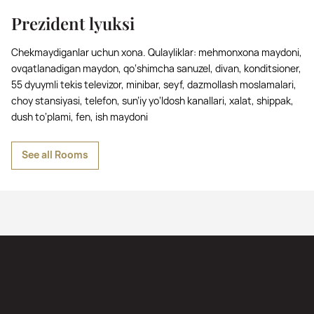
Prezident lyuksi
Chekmaydiganlar uchun xona. Qulayliklar: mehmonxona maydoni,
ovqatlanadigan maydon, qo‘shimcha sanuzel, divan, konditsioner,
55 dyuymli tekis televizor, minibar, seyf, dazmollash moslamalari,
choy stansiyasi, telefon, sun’iy yo‘ldosh kanallari, xalat, shippak,
dush to‘plami, fen, ish maydoni
See all Rooms