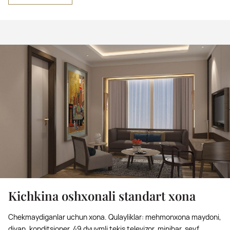
Kichkina oshxonali standart xona
Chekmaydiganlar uchun xona. Qulayliklar: mehmonxona maydoni,
divan, konditsioner, 49 dyuymli tekis televizor, minibar, seyf,