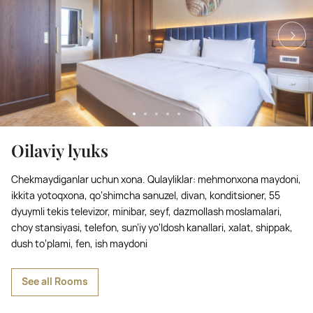
Oilaviy lyuks
Chekmaydiganlar uchun xona. Qulayliklar: mehmonxona maydoni,
ikkita yotoqxona, qo‘shimcha sanuzel, divan, konditsioner, 55
dyuymli tekis televizor, minibar, seyf, dazmollash moslamalari,
choy stansiyasi, telefon, sun’iy yo‘ldosh kanallari, xalat, shippak,
dush to‘plami, fen, ish maydoni
See all Rooms