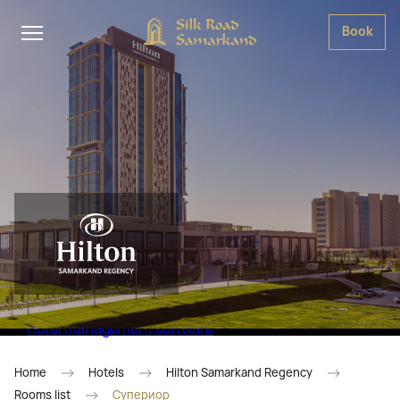
Book
Hotel management software
Home
Hotels
Hilton Samarkand Regency
Rooms list
Супериор