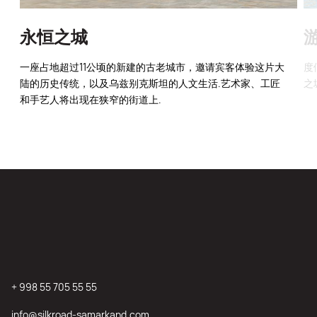
永恒之城
一座占地超过11公顷的新建的古老城市，邀请宾客体验这片大
度
陆的历史传统，以及乌兹别克斯坦的人文生活.艺术家、工匠
之
和手艺人将出现在狭窄的街道上.
+ 998 55 705 55 55
info@silkroad-samarkand.com