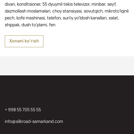
divan, konditsioner, 55 dyuymli tekis televizor, minibar, seyf,
dazmollash moslamalari, choy stansiyasi, sovutqich, mikroto‘lqinli
pech, kofe mashinasi, telefon, sun’iy yo‘ldosh kanallari, xalat,
shippak, dush to‘plami, fen
Xonani ko‘rish
+ 998 55 705 55 55
info@silkroad-samarkand.com