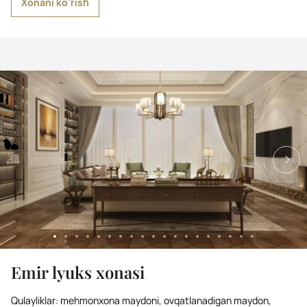
Xonani ko‘rish
Emir lyuks xonasi
Qulayliklar: mehmonxona maydoni, ovqatlanadigan maydon,