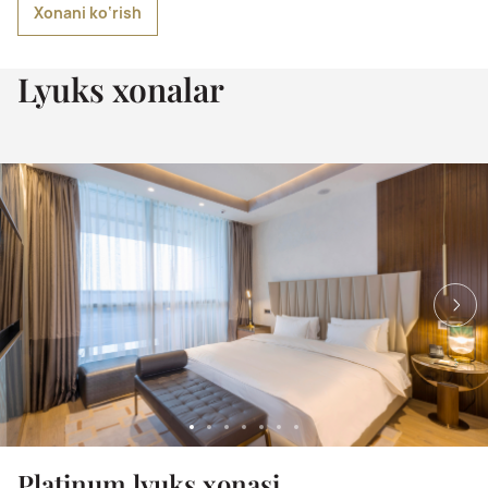
Xonani ko‘rish
Lyuks xonalar
Platinum lyuks xonasi